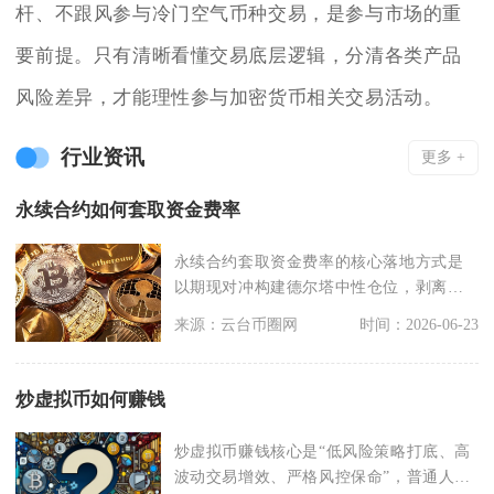
杆、不跟风参与冷门空气币种交易，是参与市场的重
要前提。只有清晰看懂交易底层逻辑，分清各类产品
风险差异，才能理性参与加密货币相关交易活动。
行业资讯
更多 +
永续合约如何套取资金费率
永续合约套取资金费率的核心落地方式是
以期现对冲构建德尔塔中性仓位，剥离币
种涨跌带来的盈亏波
来源：云台币圈网
时间：2026-06-23
炒虚拟币如何赚钱
炒虚拟币赚钱核心是“低风险策略打底、高
波动交易增效、严格风控保命”，普通人靠