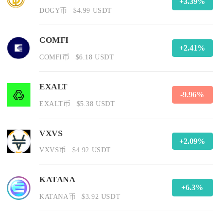
+3.39%
DOGY币
$4.99 USDT
COMFI
+2.41%
COMFI币
$6.18 USDT
EXALT
-9.96%
EXALT币
$5.38 USDT
VXVS
+2.09%
VXVS币
$4.92 USDT
KATANA
+6.3%
KATANA币
$3.92 USDT